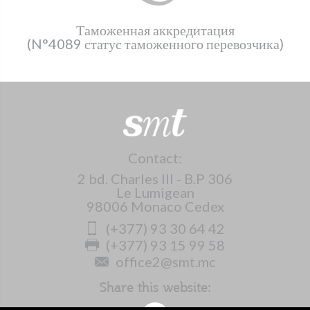
Таможенная аккредитация
(N°4089 статус таможенного перевозчика)
Contact:
2 bd. Charles III - B.P 306
Le Lumigean
98006 Monaco Cedex
(+377) 93 30 64 42
(+377) 93 15 99 58
office2@smt.mc
Share this website: