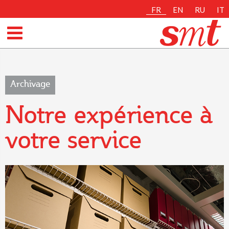
FR
EN
RU
IT
Archivage
Notre expérience à
votre service