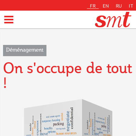
FR
EN
RU
IT
Déménagement
On s'occupe de tout
!