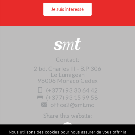
Je suis intéressé
Contact:
2 bd. Charles III - B.P 306
Le Lumigean
98006 Monaco Cedex
(+377) 93 30 64 42
(+377) 93 15 99 58
office2@smt.mc
Share this website:
Nous utilisons des cookies pour nous assurer de vous offrir la